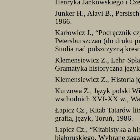
Henryka Jankowskiego i Cze
Junker H., Alavi B., Persis
1966.
Karłowicz J., “Podręcznik cz
Petersburszczan (do druku p
Studia nad polszczyzną kreso
Klemensiewicz Z., Lehr-Spła
Gramatyka historyczna język
Klemensiewicz Z., Historia 
Kurzowa Z., Język polski W
wschodnich XVI-XX w., War
Łapicz Cz., Kitab Tatarów li
grafia, język, Toruń, 1986.
Łapicz Cz., “Kitabistyka a hi
białoruskiego. Wybrane zaga