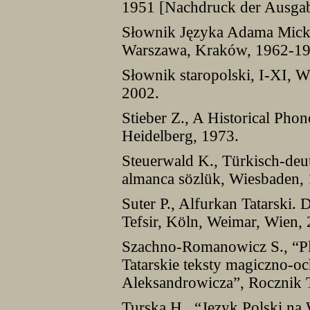
1951 [Nachdruck der Ausga
Słownik Języka Adama Micki
Warszawa, Kraków, 1962-19
Słownik staropolski, I-XI,
2002.
Stieber Z., A Historical Pho
Heidelberg, 1973.
Steuerwald K., Türkisch-deu
almanca sözlük, Wiesbaden,
Suter P., Alfurkan Tatarski. 
Tefsir, Köln, Weimar, Wien,
Szachno-Romanowicz S., “Pla
Tatarskie teksty magiczno-o
Aleksandrowicza”, Rocznik T
Turska H., “Język Polski na 