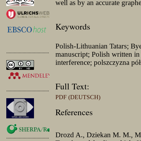
well as by an accurate graph
Keywords
Polish-Lithuanian Tatars; By
.............................................
manuscript; Polish written in 
interference; polszczyzna p
Full Text:
.............................................
PDF (DEUTSCH)
References
Drozd A., Dziekan M. M., Ma
.............................................