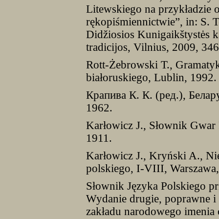
Litewskiego na przykładzie o
rękopiśmiennictwie”, in: S. 
Didžiosios Kunigaikštystės ka
tradicijos, Vilnius, 2009, 34
Rott-Żebrowski T., Gramatyk
białoruskiego, Lublin, 1992.
Крапива К. К. (ред.), Бела
1962.
Karłowicz J., Słownik Gwar 
1911.
Karłowicz J., Kryński A., N
polskiego, I-VIII, Warszawa
Słownik Języka Polskiego p
Wydanie drugie, poprawne i
zakładu narodowego imenia o