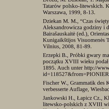
Tatarów polsko-litewskich. K
Warszawa, 1999, 8-13.
Dziekan M. M., “Czas święty
Aleksandrowicza godziny i d
Bairašauskaitė (ed.), Orienta
Kunigaikštijos Visuomenės Tr
Vilnius, 2008, 81-89.
Erzepki B., Próbki gwary ma
początku XVIII wieku podał 
1895. Auch unter http://www
id=118527&from=PIONIER%
Fischer W., Grammatik des K
verbesserte Auflage, Wiesba
Jankowski H., Łapicz Cz., K
litewsko-polskich z XVIII w