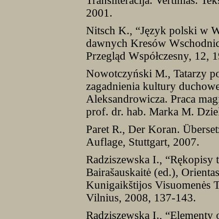
Transliteracija. Vertimas. Tek
2001.
Nitsch K., “Język polski w W
dawnych Kresów Wschodnich
Przegląd Współczesny, 12, 1
Nowotczyński M., Tatarzy p
zagadnienia kultury duchow
Aleksandrowicza. Praca magi
prof. dr. hab. Marka M. Dzi
Paret R., Der Koran. Überse
Auflage, Stuttgart, 2007.
Radziszewska I., “Rękopisy ta
Bairašauskaitė (ed.), Orienta
Kunigaikštijos Visuomenės Tr
Vilnius, 2008, 137-143.
Radziszewska I., “Elementy