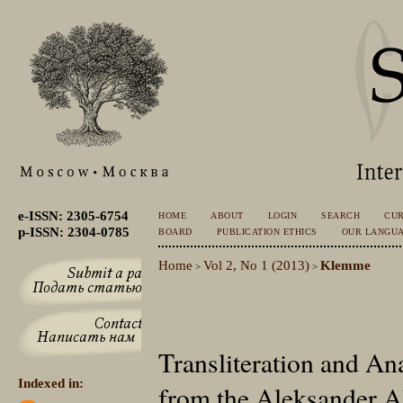
e-ISSN: 2305-6754
HOME
ABOUT
LOGIN
SEARCH
CU
p-ISSN: 2304-0785
BOARD
PUBLICATION ETHICS
OUR LANGU
Home
Vol 2, No 1 (2013)
Klemme
>
>
Transliteration and An
Indexed in:
from the Aleksander A