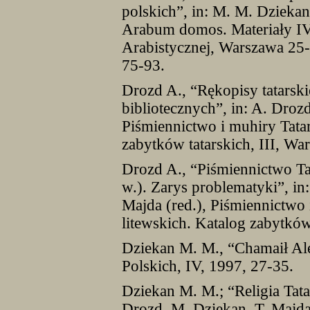
polskich”, in: M. M. Dziekan
Arabum domos. Materiały IV
Arabistycznej, Warszawa 25
75-93.
Drozd A., “Rękopisy tatarsk
bibliotecznych”, in: A. Droz
Piśmiennictwo i muhiry Tata
zabytków tatarskich, III, Wa
Drozd A., “Piśmiennictwo T
w.). Zarys problematyki”, in
Majda (red.), Piśmiennictwo
litewskich. Katalog zabytków
Dziekan M. M., “Chamaił Al
Polskich, IV, 1997, 27-35.
Dziekan M. M.; “Religia Tata
Drozd, M. Dziekan, T. Majda