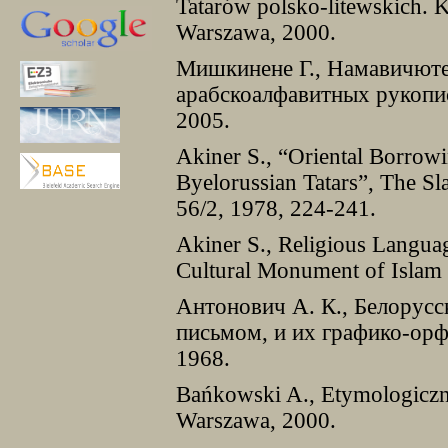
Tatarów polsko-litewskich. K
Warszawa, 2000.
Мишкинене Г., Намавичюте 
арабскоалфавитных рукопис
2005.
Akiner S., “Oriental Borrowi
Byelorussian Tatars”, The S
56/2, 1978, 224-241.
Akiner S., Religious Languag
Cultural Monument of Islam
Антонович А. К., Белорусс
письмом, и их графико-орф
1968.
Bańkowski A., Etymologiczny
Warszawa, 2000.