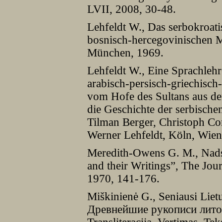
LVII, 2008, 30-48.
Lehfeldt W., Das serbokroat
bosnisch-hercegovinischen M
München, 1969.
Lehfeldt W., Eine Sprachleh
arabisch-persisch-griechisch
vom Hofe des Sultans aus de
die Geschichte der serbische
Tilman Berger, Christoph Co
Werner Lehfeldt, Köln, Wien
Meredith-Owens G. M., Nads
and their Writings”, The Jour
1970, 141-176.
Miškinienė G., Seniausi Lietu
Древнейшие рукописи литов