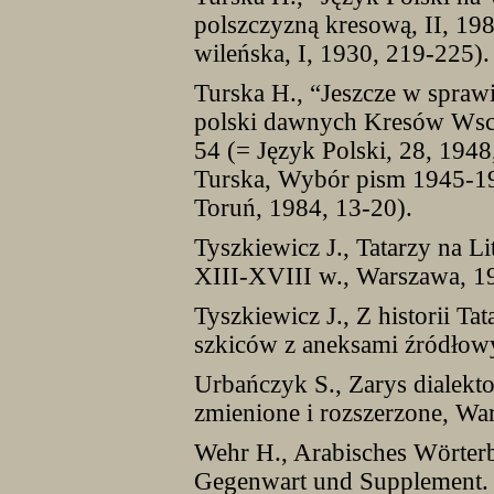
polszczyzną kresową, II, 198
wileńska, I, 1930, 219-225).
Turska H., “Jeszcze w sprawi
polski dawnych Kresów Wsch
54 (= Język Polski, 28, 194
Turska, Wybór pism 1945-19
Toruń, 1984, 13-20).
Tyszkiewicz J., Tatarzy na Li
XIII-XVIII w., Warszawa, 1
Tyszkiewicz J., Z historii T
szkiców z aneksami źródłowy
Urbańczyk S., Zarys dialekto
zmienione i rozszerzone, Wa
Wehr H., Arabisches Wörterb
Gegenwart und Supplement. 