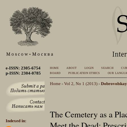
e-ISSN: 2305-6754
HOME
ABOUT
LOGIN
SEARCH
CU
p-ISSN: 2304-0785
BOARD
PUBLICATION ETHICS
OUR LANGU
Home
Vol 2, No 1 (2013)
Dobrovolska
>
>
The Cemetery as a Pla
Indexed in:
Meet the Dead: Prescri