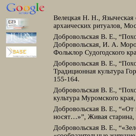
Велецкая Н. Н., Языческая
архаических ритуалов, Мос
Добровольская В. Е., “Похо
Добровольская, И. А. Мороз
Фольклор Судогодского кра
Добровольская В. Е., “Пох
Традиционная культура Гор
155-164.
Добровольская В. Е., “Пох
культура Муромского края,
Добровольская В. Е., “«От
носят…»”, Живая старина, 
Добровольская В. Е., “«Зе
«сообразительные живучие