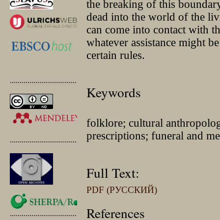
the breaking of this boundary,
dead into the world of the li
can come into contact with t
whatever assistance might be
certain rules.
.............................................
Keywords
folklore; cultural anthropolo
prescriptions; funeral and me
.............................................
Full Text:
PDF (РУССКИЙ)
References
.............................................