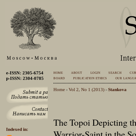
e-ISSN: 2305-6754
HOME
ABOUT
LOGIN
SEARCH
CU
p-ISSN: 2304-0785
BOARD
PUBLICATION ETHICS
OUR LANGU
Home
Vol 2, No 1 (2013)
Stankova
>
>
The Topoi Depicting th
Indexed in:
Warrior-Saint in the So