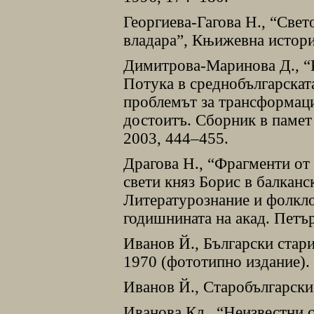
Георгиева-Гагова Н., “Све
владара”, Књижевна историj
Димитрова-Маринова Д., “
Потука в среднобългарскат
проблемът за трансформация
достоитъ. Сборник в памет
2003, 444–455.
Драгова Н., “Фрагменти от
свети княз Борис в балканс
Литературознание и фолкло
годишнината на акад. Петъ
Иванов Й., Български стар
1970 (фототипно издание).
Иванов Й., Старобългарски
Иванова Кл., “Неизвестни 