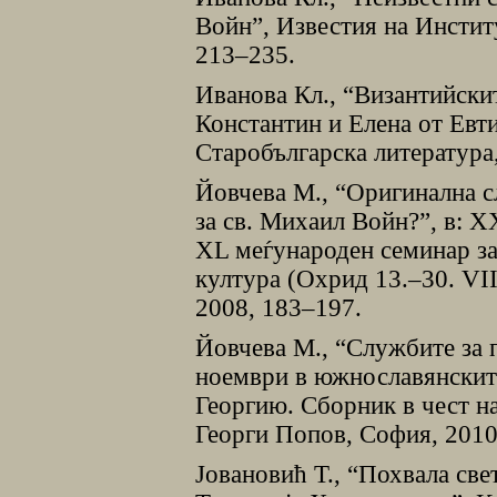
Войн”, Известия на Институ
213–235.
Иванова Кл., “Византийски
Константин и Елена от Евт
Старобългарска литература,
Йовчева М., “Оригинална с
за св. Михаил Войн?”, в: 
ХL меѓународен семинар за 
култура (Охрид 13.–30. VІІ
2008, 183–197.
Йовчева М., “Службите за п
ноември в южнославянските
Георгию. Сборник в чест н
Георги Попов, София, 2010
Jовановић Т., “Похвала св