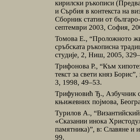
кирилски ръкописи (Предва
и Сърбия в контекста на ви
Сборник статии от българ
септември 2003, София, 20
Томова Е., “Проложното ж
сръбската ръкописна тради
студије, 2, Ниш, 2005, 329
Трифонова Р., “Към хипоте
текст за свети княз Борис”
3, 1998, 49–53.
Трифуновић Ђ., Азбучник 
књижевних поjмова, Београ
Турилов А., “Византийский
«Сказании инока Христоду
памятника)”, в: Славяне и 
99.