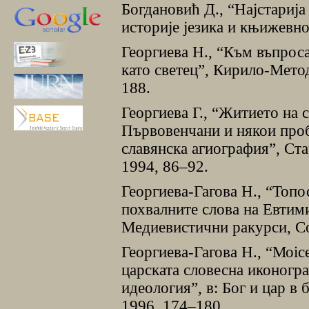
Богдановић Д., “Наjстариj
историjе jезика и књижевно
Георгиева Н., “Към въпроса
като светец”, Кирило-Метод
188.
Георгиева Г., “Житието на
Първовенчани и някои проб
славянска агиография”, Ста
1994, 86–92.
Георгиева-Гагова Н., “Топо
похвалните слова на Евтим
Медиевистични ракурси, Со
Георгиева-Гагова Н., “Моiсе
царската словесна иконогра
идеология”, в: Бог и цар в
1996, 174–180.