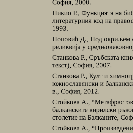
София, 2000.
Пикио Р., Функцията на би
литературния код на право
1993.
Поповић Д., Под окриљем с
реликвија у средњовековној
Станкова Р., Сръбската книж
текст), София, 2007.
Станкова Р., Култ и химно
южнославянски и балкански
в., София, 2012.
Стойкова А., “Метафрастов
балканските кирилски ръко
столетие на Балканите, Соф
Стойкова А., “Произведения