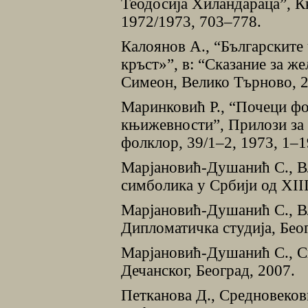
Теодосиjа Хиландараца”, К
1972/1973, 703–778.
Калоянов А., “Българските 
кръст»”, в: “Сказание за же
Симеон, Велико Търново, 2
Маринковић Р., “Почеци ф
књижевности”, Прилози за 
фолклор, 39/1–2, 1973, 1–1
Марјановић-Душанић С., Вл
симболика у Србиjи од ХIII
Марјановић-Душанић С., В
Дипломатичка студија, Беог
Марјановић-Душанић С., С
Дечанског, Београд, 2007.
Петканова Д., Средновеков