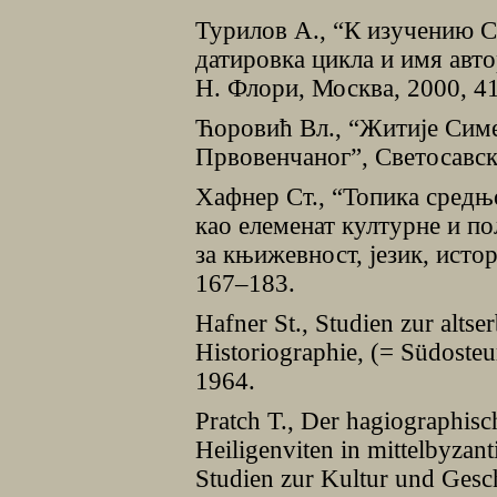
Турилов А., “К изучению С
датировка цикла и имя автор
Н. Флори, Москва, 2000, 4
Ћоровић Вл., “Житиjе Сим
Првовенчаног”, Светосавск
Хафнер Ст., “Топика средњ
као елеменат културне и по
за књижевност, jезик, истор
167–183.
Hafner St., Studien zur altse
Historiographie, (= Südoste
1964.
Pratch T., Der hagiographisc
Heiligenviten in mittelbyzan
Studien zur Kultur und Gesch