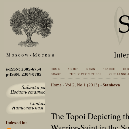
e-ISSN: 2305-6754
HOME
ABOUT
LOGIN
SEARCH
CU
p-ISSN: 2304-0785
BOARD
PUBLICATION ETHICS
OUR LANGU
Home
Vol 2, No 1 (2013)
Stankova
>
>
The Topoi Depicting th
Indexed in:
Warrior-Saint in the So