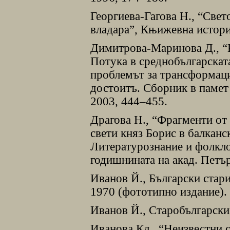
Георгиева-Гагова Н., “Све
владара”, Књижевна историj
Димитрова-Маринова Д., “
Потука в среднобългарскат
проблемът за трансформация
достоитъ. Сборник в памет
2003, 444–455.
Драгова Н., “Фрагменти от
свети княз Борис в балканс
Литературознание и фолкло
годишнината на акад. Петъ
Иванов Й., Български стар
1970 (фототипно издание).
Иванов Й., Старобългарски
Иванова Кл., “Неизвестни 