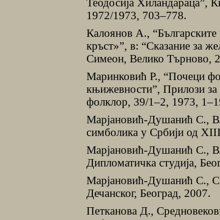
Теодосиjа Хиландараца”, К
1972/1973, 703–778.
Калоянов А., “Българските 
кръст»”, в: “Сказание за же
Симеон, Велико Търново, 2
Маринковић Р., “Почеци ф
књижевности”, Прилози за 
фолклор, 39/1–2, 1973, 1–1
Марјановић-Душанић С., Вл
симболика у Србиjи од ХIII
Марјановић-Душанић С., В
Дипломатичка студија, Беог
Марјановић-Душанић С., С
Дечанског, Београд, 2007.
Петканова Д., Средновеков