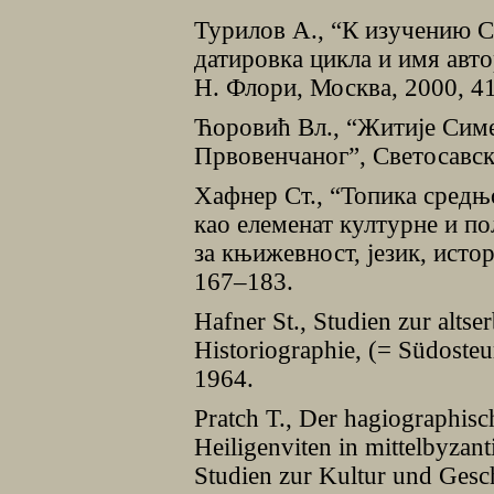
Турилов А., “К изучению С
датировка цикла и имя автор
Н. Флори, Москва, 2000, 4
Ћоровић Вл., “Житиjе Сим
Првовенчаног”, Светосавск
Хафнер Ст., “Топика средњ
као елеменат културне и по
за књижевност, jезик, истор
167–183.
Hafner St., Studien zur altse
Historiographie, (= Südoste
1964.
Pratch T., Der hagiographisc
Heiligenviten in mittelbyzan
Studien zur Kultur und Gesch