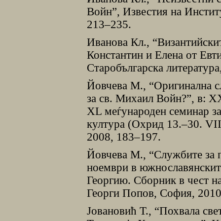
Войн”, Известия на Институ
213–235.
Иванова Кл., “Византийски
Константин и Елена от Евт
Старобългарска литература,
Йовчева М., “Оригинална с
за св. Михаил Войн?”, в: 
ХL меѓународен семинар за 
култура (Охрид 13.–30. VІІ
2008, 183–197.
Йовчева М., “Службите за п
ноември в южнославянските
Георгию. Сборник в чест н
Георги Попов, София, 2010
Jовановић Т., “Похвала св