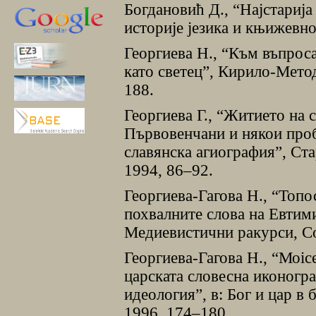
Богдановић Д., “Наjстариj
историjе jезика и књижевно
Георгиева Н., “Към въпроса
като светец”, Кирило-Метод
188.
Георгиева Г., “Житието на
Първовенчани и някои проб
славянска агиография”, Ста
1994, 86–92.
Георгиева-Гагова Н., “Топо
похвалните слова на Евтим
Медиевистични ракурси, Со
Георгиева-Гагова Н., “Моiсе
царската словесна иконогра
идеология”, в: Бог и цар в
1996, 174–180.