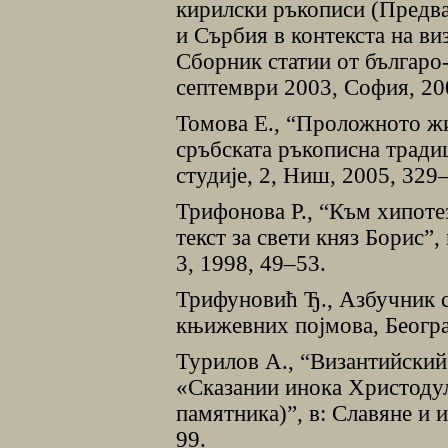
кирилски ръкописи (Предва
и Сърбия в контекста на ви
Сборник статии от българ
септември 2003, София, 20
Томова Е., “Проложното ж
сръбската ръкописна тради
студије, 2, Ниш, 2005, 329
Трифонова Р., “Към хипоте
текст за свети княз Борис”
3, 1998, 49–53.
Трифуновић Ђ., Азбучник 
књижевних поjмова, Београ
Турилов А., “Византийский
«Сказании инока Христоду
памятника)”, в: Славяне и 
99.