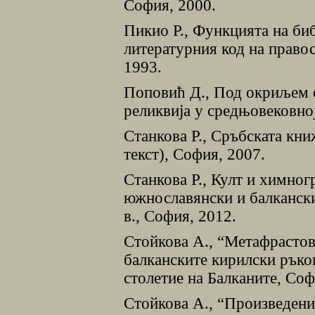
София, 2000.
Пикио Р., Функцията на би
литературния код на право
1993.
Поповић Д., Под окриљем с
реликвија у средњовековној
Станкова Р., Сръбската книж
текст), София, 2007.
Станкова Р., Култ и химно
южнославянски и балкански
в., София, 2012.
Стойкова А., “Метафрастов
балканските кирилски ръко
столетие на Балканите, Соф
Стойкова А., “Произведения