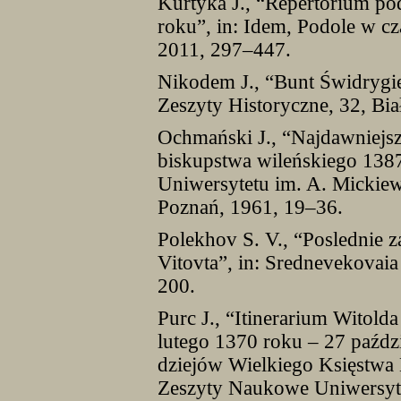
Kurtyka J., “Repertorium p
roku”, in: Idem, Podole w cz
2011, 297–447.
Nikodem J., “Bunt Świdrygie
Zeszyty Historyczne, 32, Bia
Ochmański J., “Najdawniejsze
biskupstwa wileńskiego 138
Uniwersytetu im. A. Mickiewi
Poznań, 1961, 19–36.
Polekhov S. V., “Poslednie za
Vitovta”, in: Srednevekovai
200.
Purc J., “Itinerarium Witold
lutego 1370 roku – 27 paździ
dziejów Wielkiego Księstwa
Zeszyty Naukowe Uniwersyte