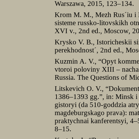
Warszawa, 2015, 123–134.
Krom M. M., Mezh Rusˊiu i L
sisteme russko-litovskikh ot
XVI v., 2nd ed., Moscow, 2
Krysko V. B., Istoricheskii s
perekhodnostˊ, 2nd ed., Mo
Kuzmin A. V., “Opyt komment
vtoroi poloviny XIII – nacha
Russia. The Questions of Mi
Litskevich O. V., “Dokumenty
1386–1393 gg.”, in: Minsk i 
gistoryi (da 510-goddzia a
magdeburgskago prava): mat
praktychnai kanferentsyi, 4–
8–15.