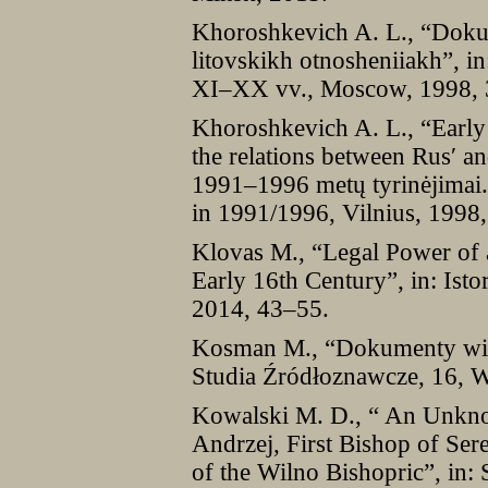
Khoroshkevich A. L., “Doku
litovskikh otnosheniiakh”, in
XI–XX vv., Moscow, 1998, 
Khoroshkevich A. L., “Early
the relations between Rusʹ an
1991–1996 metų tyrinėjimai. 
in 1991/1996, Vilnius, 1998
Klovas M., “Legal Power of 
Early 16th Century”, in: Istor
2014, 43–55.
Kosman M., “Dokumenty wiel
Studia Źródłoznawcze, 16, 
Kowalski M. D., “ An Unkn
Andrzej, First Bishop of Ser
of the Wilno Bishopric”, in: