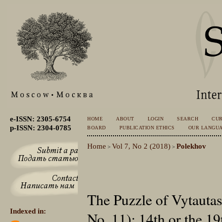
e-ISSN: 2305-6754
HOME
ABOUT
LOGIN
SEARCH
CU
p-ISSN: 2304-0785
BOARD
PUBLICATION ETHICS
OUR LANGU
Home
Vol 7, No 2 (2018)
Polekhov
>
>
The Puzzle of Vytautas
Indexed in:
No. 11): 14th or the 1