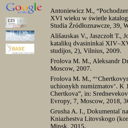
Antoniewicz M., “Pochodzen
XVI wieku w świetle katalog
Studia Źródłoznawcze, 39, 
Ališauskas V., Jaszczołt T., 
katalikų dvasininkai XIV–XVI
studijos, 2), Vilnius, 2009.
Frolova M. M., Aleksandr D
Moscow, 2007.
Frolova M. M., “‘Chertkovym
uchionykh numizmatov’. K 16
Chertkova”, in: Sredneveko
Evropy, 7, Moscow, 2018, 
Grusha A. I., Dokumentalˊna
Kniazhestva Litovskogo (kone
Minsk, 2015.