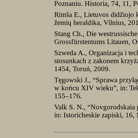
Poznaniu. Historia, 74, 11, 
Rimša E., Lietuvos didžiojo 
žemių heraldika, Vilnius, 20
Stang Ch., Die westrussische
Grossfürstentums Litauen, O
Szweda A., Organizacja i tec
stosunkach z zakonem krzyż
1454, Toruń, 2009.
Tęgowski J., “Sprawa przyłą
w końcu XIV wieku”, in: Te
155–176.
Valk S. N., “Novgorodskaia 
in: Istoricheskie zapiski, 1